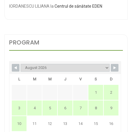
IORDANESCU LILIANA
la
Centrul de sănătate EDEN
PROGRAM
L
M
M
J
V
S
D
1
2
3
4
5
6
7
8
9
10
11
12
13
14
15
16