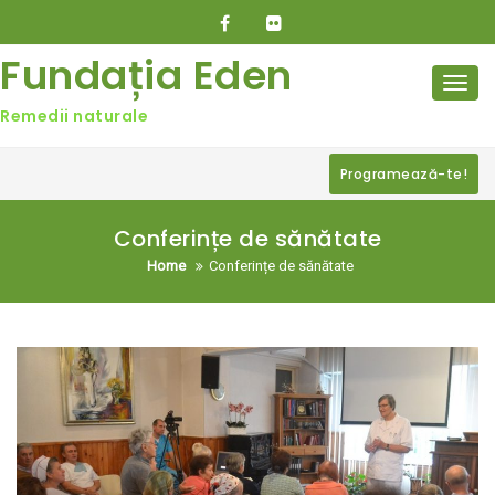
Skip
to
content
Fundația Eden
Toggl
navig
Remedii naturale
Programează-te!
Conferințe de sănătate
Home
Conferințe de sănătate