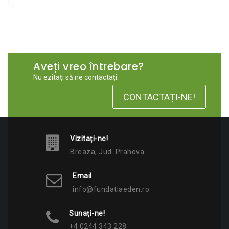
Aveți vreo întrebare?
Nu ezitați să ne contactați.
CONTACTAȚI-NE!
Vizitați-ne!
Breaza, Jud. Prahova
Email
info@fundatiaeden.ro
Sunați-ne!
+4 0244 343 228