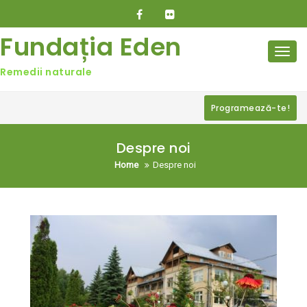
Skip
to
content
Fundația Eden
Toggl
navig
Remedii naturale
Programează-te!
Despre noi
Home
Despre noi